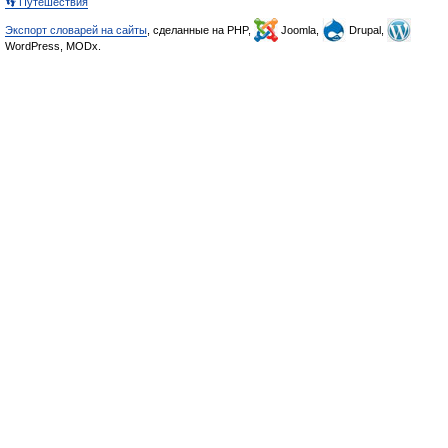
👣 Путешествия
Экспорт словарей на сайты
, сделанные на PHP,
Joomla,
Drupal,
WordPress, MODx.